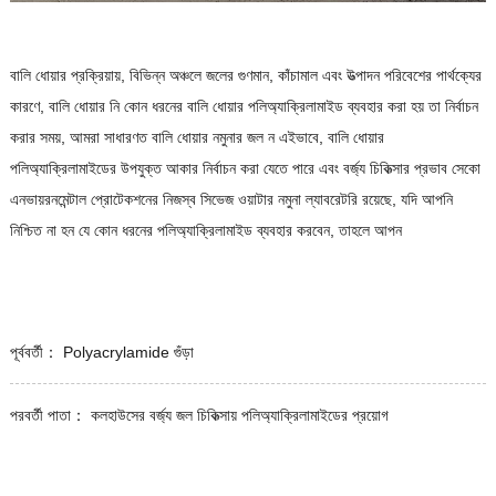
বালি ধোয়ার প্রক্রিয়ায়, বিভিন্ন অঞ্চলে জলের গুণমান, কাঁচামাল এবং উত্পাদন পরিবেশের পার্থক্যের
কারণে, বালি ধোয়ার নি কোন ধরনের বালি ধোয়ার পলিঅ্যাক্রিলামাইড ব্যবহার করা হয় তা নির্বাচন
করার সময়, আমরা সাধারণত বালি ধোয়ার নমুনার জল ন এইভাবে, বালি ধোয়ার
পলিঅ্যাক্রিলামাইডের উপযুক্ত আকার নির্বাচন করা যেতে পারে এবং বর্জ্য চিকিত্সার প্রভাব সেকো
এনভায়রনমেন্টাল প্রোটেকশনের নিজস্ব সিভেজ ওয়াটার নমুনা ল্যাবরেটরি রয়েছে, যদি আপনি
নিশ্চিত না হন যে কোন ধরনের পলিঅ্যাক্রিলামাইড ব্যবহার করবেন, তাহলে আপন
পূর্ববর্তী：
Polyacrylamide গুঁড়া
পরবর্তী পাতা：
কলহাউসের বর্জ্য জল চিকিত্সায় পলিঅ্যাক্রিলামাইডের প্রয়োগ