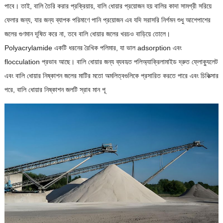
পাবে। তাই, বালি তৈরি করার প্রক্রিয়ায়, বালি ধোয়ার প্রয়োজন হয় বালির কাদা সামগ্রী সরিয়ে
ফেলার জন্য, যার জন্য ব্যাপক পরিমাণে পানি প্রয়োজন এব যদি সরাসরি নির্গমন শুধু আশেপাশের
জলের গুণমান দূষিত করে না, তবে বালি ধোয়ার জলের খরচও বাড়িয়ে তোলে।
Polyacrylamide একটি ধরনের রৈখিক পলিমার, যা ভাল adsorption এবং
flocculation প্রভাব আছে। বালি ধোয়ার জন্য ব্যবহৃত পলিঅ্যাক্রিলামাইড দ্রুত ফ্লোক্যুলেট
এবং বালি ধোয়ার নিষ্কাশন জলের মাটির মতো অমলিত্বগুলিকে প্রসারিত করতে পারে এবং চিকিত্সার
পরে, বালি ধোয়ার নিষ্কাশন জলটি স্রাব মান পূ